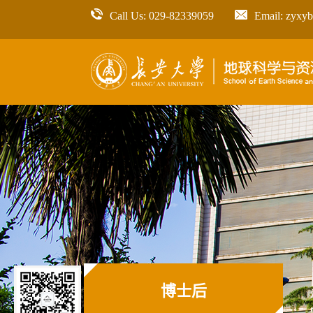
Call Us: 029-82339059
Email: zyxy
博士后